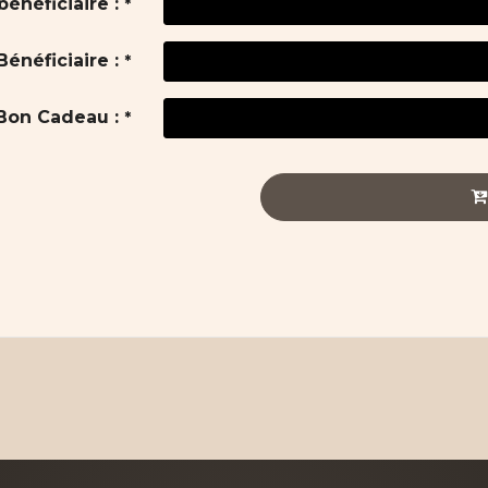
énéficiaire :
*
énéficiaire :
*
 Bon Cadeau :
*