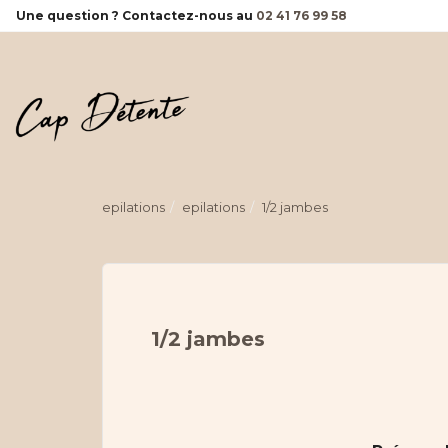
Panneau de gestion des cookies
Une question ? Contactez-nous au
02 41 76 99 58
epilations
epilations
1/2 jambes
1/2 jambes