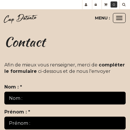
Panneau de gestion des cookies
0
MENU :
Ouvr
le
men
Contact
Afin de mieux vous renseigner, merci de
compléter
le formulaire
ci-dessous et de nous l'envoyer
Nom : *
Prénom : *