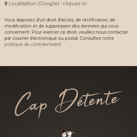
Localisation (Google) : cliquez ici
Vous disposez d'un droit d'accès, de rectification, de
modification et de suppression des données qui vous
concernent. Pour exercer ce droit, veuillez nous contacter
par courrier électronique ou postal. Consultez notre
politique de confidentialité