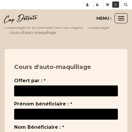
Panneau de gestion des cookies
0
MENU :
Ouvr
le
maquillage et embellissement du regard
maquillage
men
cours d'auto-maquillage
Cours d'auto-maquillage
Offert par :
*
Prénom bénéficiaire :
*
Nom Bénéficiaire :
*