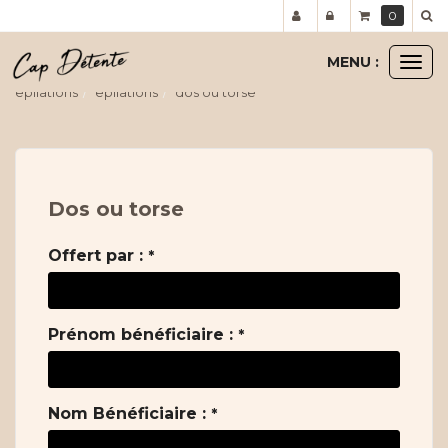
Panneau de gestion des cookies
0
MENU :
Ouvr
le
epilations
epilations
dos ou torse
men
Dos ou torse
Offert par :
*
Prénom bénéficiaire :
*
Nom Bénéficiaire :
*