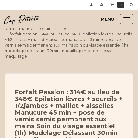
Panneau de gestion des cookies
0
MENU :
Ouvr
le
forfaits mariée
forfaits mariée
men
forfait passion : 314€ au lieu de 348€ epilation lèvres + sourcils
+ 1/2jambes + maillot + aisselles manucure 45 min + pose de
vernis semis permanent aux mains soin du visage essentiel (1h)
modelage délassant 30min maquillage mariée + essai
maquillage
Forfait Passion : 314€ au lieu de
348€ Epilation lèvres + sourcils +
1/2jambes + maillot + aisselles
Manucure 45 min + pose de
vernis semis permanent aux
mains Soin du visage essentiel
(1h) Modelage Délassant 30min