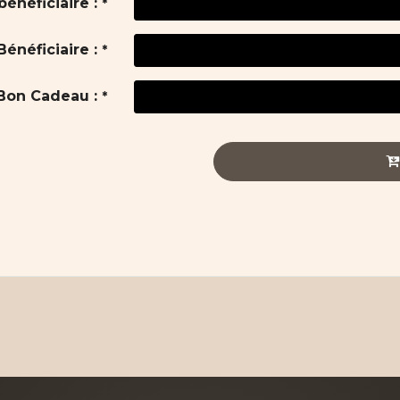
énéficiaire :
*
énéficiaire :
*
 Bon Cadeau :
*