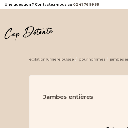
Panneau de gestion des cookies
Une question ? Contactez-nous au
02 41 76 99 58
epilation lumière pulsée
pour hommes
jambes en
Jambes entières