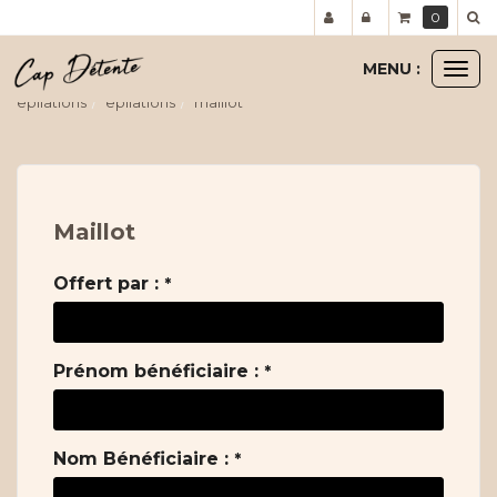
Panneau de gestion des cookies
0
MENU :
Ouvr
le
epilations
epilations
maillot
men
Maillot
Offert par :
*
Prénom bénéficiaire :
*
Nom Bénéficiaire :
*