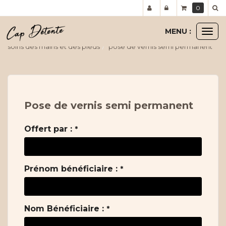
Panneau de gestion des cookies
0
MENU :
Ouvr
le
soins des mains et des pieds
pose de vernis semi permanent
men
Pose de vernis semi permanent
Offert par :
*
Prénom bénéficiaire :
*
Nom Bénéficiaire :
*