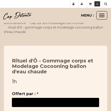
Panneau de gestion des cookies
0
MENU :
Ouvr
le
soins détente
cap sur les modelages du monde:
men
rituel d'ô - gommage corps et modelage cocooning ballon
d'eau chaude
Rituel d'Ô - Gommage corps et
Modelage Cocooning ballon
d'eau chaude
1h
Offert par :
*