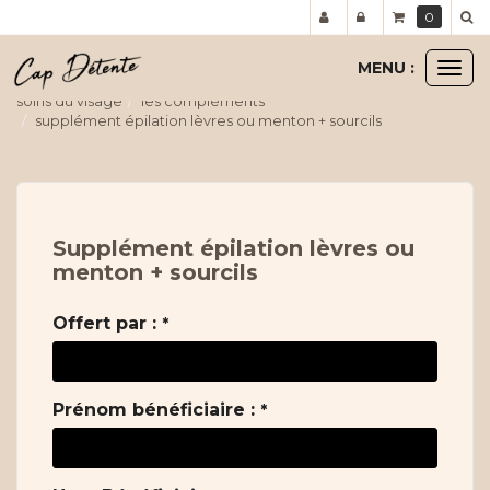
Panneau de gestion des cookies
0
MENU :
Ouvr
le
soins du visage
les compléments
men
supplément épilation lèvres ou menton + sourcils
Supplément épilation lèvres ou
menton + sourcils
Offert par :
*
Prénom bénéficiaire :
*