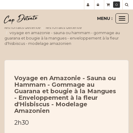
Panneau de gestion des cookies
0
MENU :
Ouvr
le
les forfaits détente
les forfaits détente
men
voyage en amazonie - sauna ou hammam - gommage au
guarana et bougie à la mangues - enveloppement à la fleur
d'hisbiscus - modelage amazonien
Voyage en Amazonie - Sauna ou
Hammam - Gommage au
Guarana et bougie à la Mangues
- Enveloppement à la fleur
d'Hisbiscus - Modelage
Amazonien
2h30